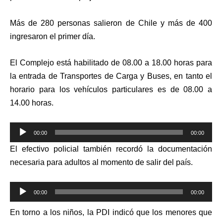
Más de 280 personas salieron de Chile y más de 400
ingresaron el primer día.
El Complejo está habilitado de 08.00 a 18.00 horas para
la entrada de Transportes de Carga y Buses, en tanto el
horario para los vehículos particulares es de 08.00 a
14.00 horas.
Reproductor
00:00
00:00
de
El efectivo policial también recordó la documentación
audio
necesaria para adultos al momento de salir del país.
Reproductor
00:00
00:00
de
En torno a los niños, la PDI indicó que los menores que
audio