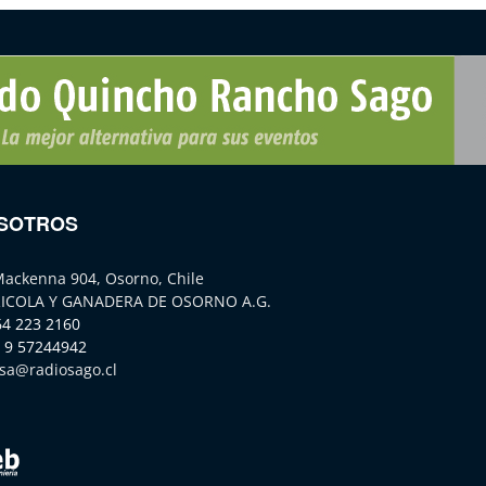
SOTROS
Mackenna 904, Osorno, Chile
ICOLA Y GANADERA DE OSORNO A.G.
64 223 2160
 9 57244942
sa@radiosago.cl