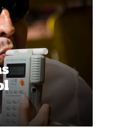
as
ol