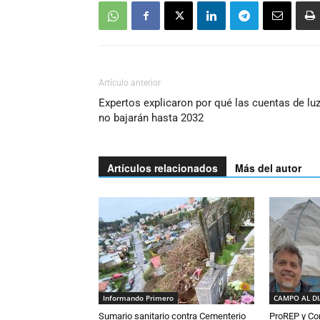
Artículo anterior
Expertos explicaron por qué las cuentas de lu
no bajarán hasta 2032
Artículos relacionados
Más del autor
Informando Primero
CAMPO AL D
Sumario sanitario contra Cementerio
ProREP y Co