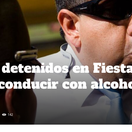
detenidos en Fiest
 conducir con alcoh
142