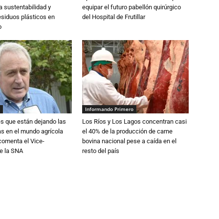
a sustentabilidad y
equipar el futuro pabellón quirúrgico
esiduos plásticos en
del Hospital de Frutillar
o
Informando Primero
s que están dejando las
Los Ríos y Los Lagos concentran casi
ias en el mundo agrícola
el 40% de la producción de carne
 comenta el Vice-
bovina nacional pese a caída en el
e la SNA
resto del país