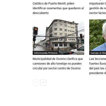
Católico de Puerto Montt: piden
impulsarán l
identificar osamentas que quedaron al
gestión de r
descubierto
sector lácte
Informando Primero
Campo al Día
Municipalidad de Osorno clarifica que
Las leccione
camiones de alto tonelaje no pueden
fuertes lluv
circular por sector centro de Osorno
del país las
presidente d