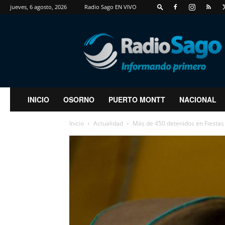
jueves, 6 agosto, 2026
Radio Sago EN VIVO
RadioSago
INICIO
OSORNO
PUERTO MONTT
NACIONAL
Inicio
Actualidad
Más de 450 detenidos en Fiestas P