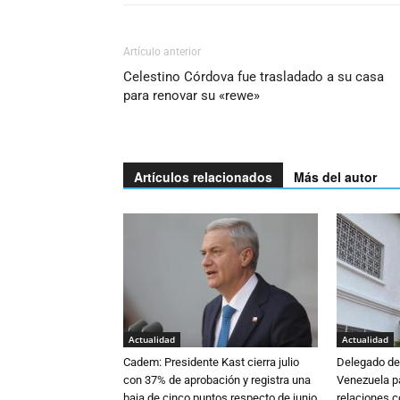
Artículo anterior
Celestino Córdova fue trasladado a su casa
para renovar su «rewe»
Artículos relacionados
Más del autor
Actualidad
Actualidad
Cadem: Presidente Kast cierra julio
Delegado de 
con 37% de aprobación y registra una
Venezuela pa
baja de cinco puntos respecto de junio
relaciones 