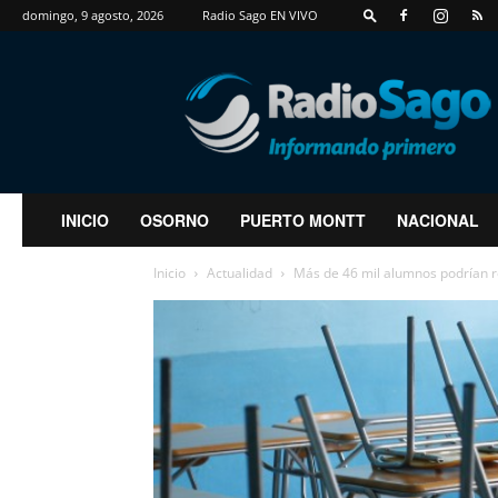
domingo, 9 agosto, 2026
Radio Sago EN VIVO
RadioSago
INICIO
OSORNO
PUERTO MONTT
NACIONAL
Inicio
Actualidad
Más de 46 mil alumnos podrían r