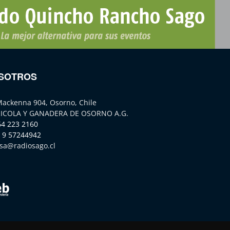
SOTROS
Mackenna 904, Osorno, Chile
ICOLA Y GANADERA DE OSORNO A.G.
64 223 2160
 9 57244942
sa@radiosago.cl