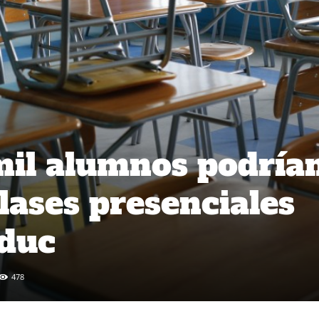
mil alumnos podría
lases presenciales
duc
478