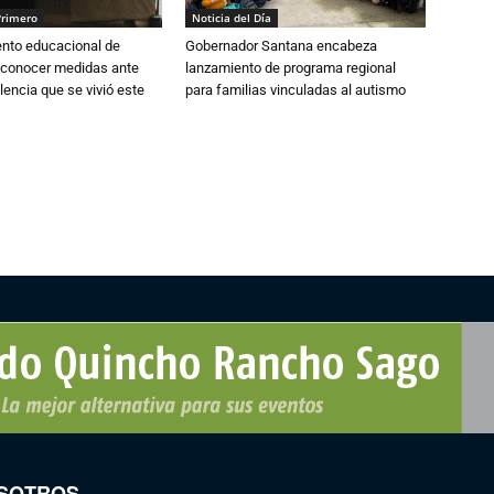
Primero
Noticia del Día
ento educacional de
Gobernador Santana encabeza
 conocer medidas ante
lanzamiento de programa regional
lencia que se vivió este
para familias vinculadas al autismo
SOTROS