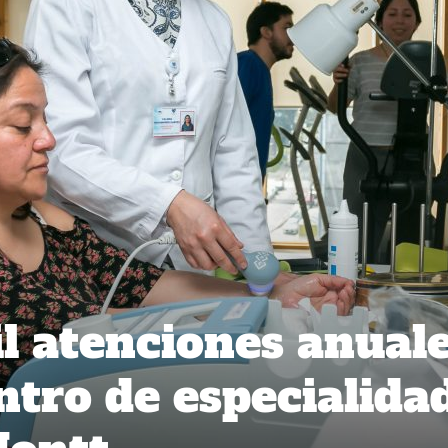
l atenciones anual
ntro de especialida