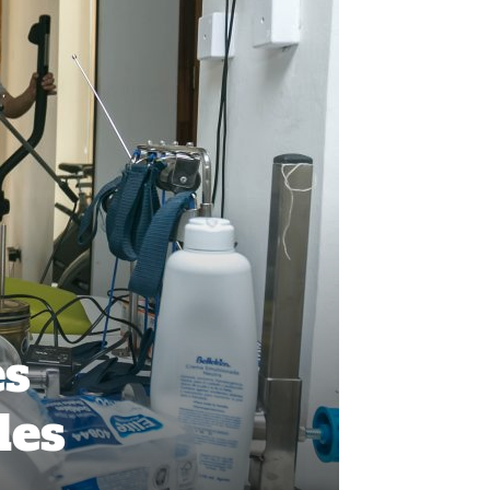
es
des