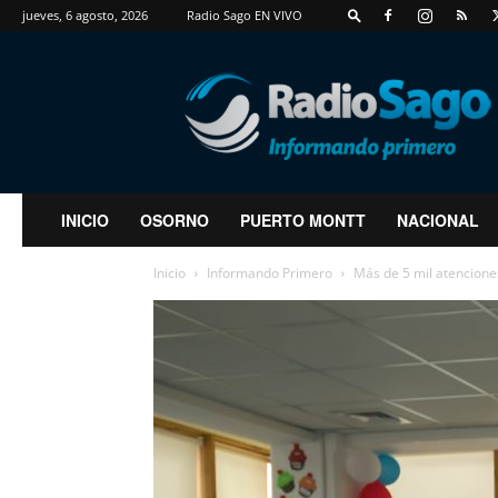
jueves, 6 agosto, 2026
Radio Sago EN VIVO
RadioSago
INICIO
OSORNO
PUERTO MONTT
NACIONAL
Inicio
Informando Primero
Más de 5 mil atencione