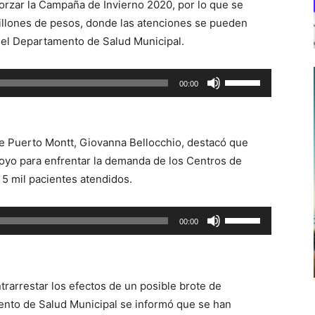
orzar la Campaña de Invierno 2020, por lo que se
illones de pesos, donde las atenciones se pueden
el Departamento de Salud Municipal.
Utiliza
00:00
las
teclas
de
de Puerto Montt, Giovanna Bellocchio, destacó que
flecha
oyo para enfrentar la demanda de los Centros de
arriba/abajo
s 5 mil pacientes atendidos.
para
aumentar
Utiliza
00:00
o
las
disminuir
teclas
el
de
volumen.
rarrestar los efectos de un posible brote de
flecha
nto de Salud Municipal se informó que se han
arriba/abajo