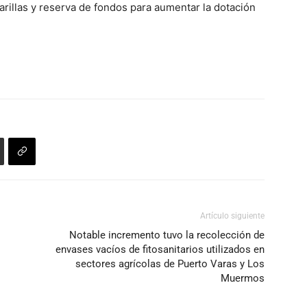
rillas y reserva de fondos para aumentar la dotación
para
aumentar
o
disminuir
el
volumen.
Artículo siguiente
Notable incremento tuvo la recolección de
envases vacíos de fitosanitarios utilizados en
sectores agrícolas de Puerto Varas y Los
Muermos