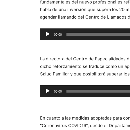
fundamentales del nuevo profesional es ref
habla de una inversión que supera los 20 m
agendar llamando del Centro de Llamados d
Reproductor
00:00
de
audio
La directora del Centro de Especialidades 
dicho reforzamiento se traduce como un ap
Salud Familiar y que posibilitará superar lo
Reproductor
00:00
de
audio
En cuanto a las medidas adoptadas para cont
“Coronavirus COVID19”, desde el Departame