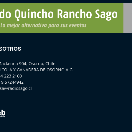
SOTROS
Mackenna 904, Osorno, Chile
ICOLA Y GANADERA DE OSORNO A.G.
64 223 2160
 9 57244942
sa@radiosago.cl