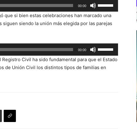
Utiliza
00:00
las
regó que si bien estas celebraciones han marcado una
teclas
s siguen siendo la unión más elegida por las parejas
de
flecha
arriba/abajo
Utiliza
00:00
para
las
aumentar
l Registro Civil ha sido fundamental para que el Estado
teclas
o
 de Unión Civil los distintos tipos de familias en
de
disminuir
flecha
el
arriba/abajo
volumen.
para
aumentar
o
disminuir
el
volumen.