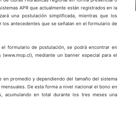
aumentar
s sistemas APR que actualmente están registrados en la
o
ará una postulación simplificada, mientras que los
disminuir
r los antecedentes que se señalan en el formulario de
el
volumen.
 el formulario de postulación, se podrá encontrar en
as (www.mop.cl), mediante un banner especial para el
ue en promedio y dependiendo del tamaño del sistema
 mensuales. De esta forma a nivel nacional el bono en
s, acumulando en total durante los tres meses una