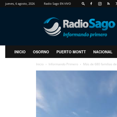
jueves, 6 agosto, 2026
Radio Sago EN VIVO
RadioSago
INICIO
OSORNO
PUERTO MONTT
NACIONAL
Inicio
Informando Primero
Más de 680 familias de 