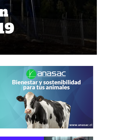
án
19