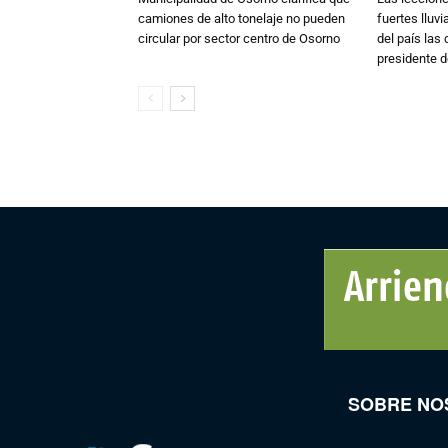
camiones de alto tonelaje no pueden
fuertes lluv
circular por sector centro de Osorno
del país las
presidente d
SOBRE NO