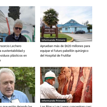
IA
Informando Primero
nsorcio Lechero
Aprueban más de $620 millones para
a sustentabilidad y
equipar el futuro pabellón quirúrgico
esiduos plásticos en
del Hospital de Frutillar
o
Informando Primero
s que están dejando las
Los Ríos y Los Lagos concentran casi