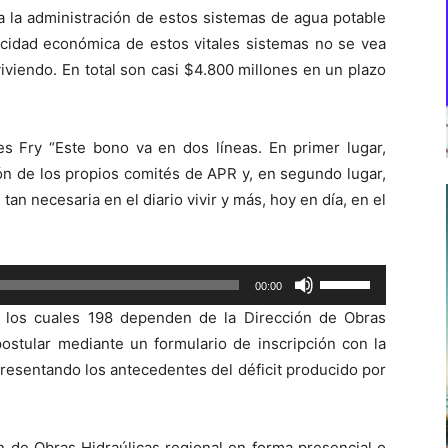
a la administración de estos sistemas de agua potable
acidad económica de estos vitales sistemas no se vea
viviendo. En total son casi $4.800 millones en un plazo
s Fry “Este bono va en dos líneas. En primer lugar,
ón de los propios comités de APR y, en segundo lugar,
an necesaria en el diario vivir y más, hoy en día, en el
Utiliza
00:00
las
 los cuales 198 dependen de la Dirección de Obras
teclas
ostular mediante un formulario de inscripción con la
de
presentando los antecedentes del déficit producido por
flecha
arriba/abajo
para
ón de Obras Hidraúlicas regional en forma presencial o