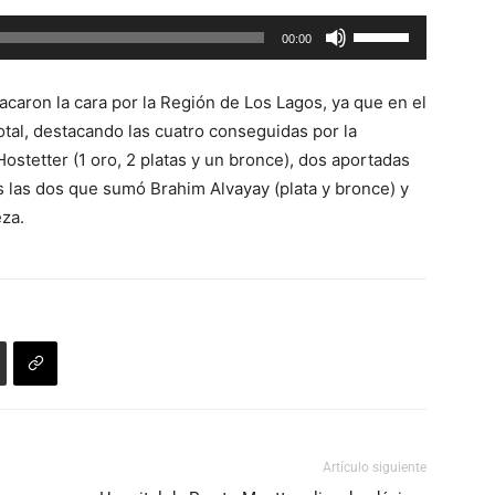
Utiliza
00:00
las
teclas
caron la cara por la Región de Los Lagos, ya que en el
de
otal, destacando las cuatro conseguidas por la
flecha
Hostetter (1 oro, 2 platas y un bronce), dos aportadas
arriba/abajo
ás las dos que sumó Brahim Alvayay (plata y bronce) y
para
eza.
aumentar
o
disminuir
el
volumen.
Artículo siguiente