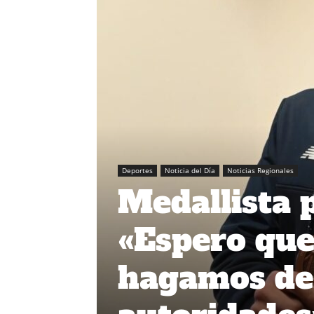
Deportes
Noticia del Día
Noticias Regionales
Medallista 
«Espero que
hagamos des