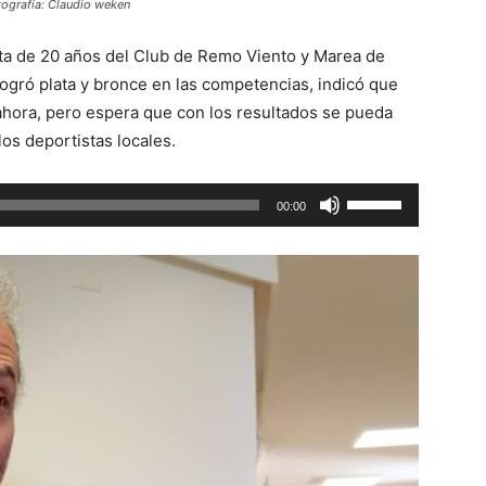
tografía: Claudio weken
sta de 20 años del Club de Remo Viento y Marea de
ogró plata y bronce en las competencias, indicó que
 ahora, pero espera que con los resultados se pueda
los deportistas locales.
Utiliza
00:00
las
teclas
de
flecha
arriba/abajo
para
aumentar
o
disminuir
el