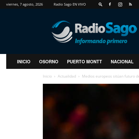
viernes, 7 agosto, 2026
Radio Sago EN VIVO
RadioSago
INICIO
OSORNO
PUERTO MONTT
NACIONAL
Inicio
Actualidad
Medios europeos sitúan futuro de 