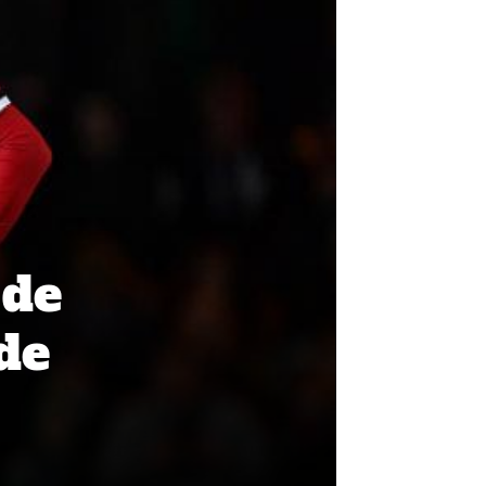
 de
de