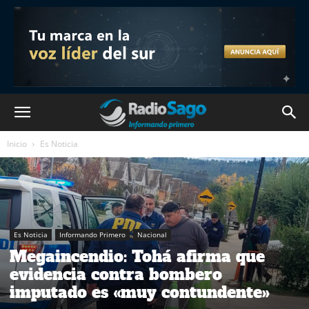
Inicio
Es Noticia
Es Noticia
Informando Primero
Nacional
Megaincendio: Tohá afirma que
evidencia contra bombero
imputado es «muy contundente»