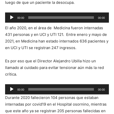
luego de que un paciente la desocupa.
Reproductor
00:00
00:00
de
El año 2020, en el área de Medicina fueron internadas
audio
431 personas y en UCI y UTI 121. Entre enero y mayo de
2021, en Medicina han estado internados 636 pacientes y
en UCI y UTI se registran 247 ingresos.
Es por eso que el Director Alejandro Ubilla hizo un
llamado al cuidado para evitar tensionar aún más la red
crítica.
Reproductor
00:00
00:00
de
Durante 2020 fallecieron 104 personas que estaban
audio
internadas por covid19 en el Hospital osornino, mientras
que este año ya se registran 205 personas fallecidas en