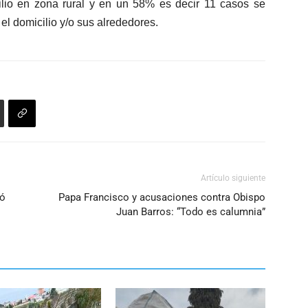
aumentar
lio en zona rural y en un 58% es decir 11 casos se
o
l domicilio y/o sus alrededores.
disminuir
el
volumen.
Artículo siguiente
jó
Papa Francisco y acusaciones contra Obispo
Juan Barros: “Todo es calumnia”