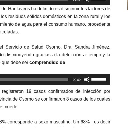
las
disminuir
 de Hantavirus ha definido es disminuir los factores de
teclas
el
los residuos sólidos domésticos en la zona rural y los
de
volumen.
ecimiento de agua para el consumo humano, procedente
flecha
ntroladas.
arriba/abajo
para
del Servicio de Salud Osorno, Dra. Sandra Jiménez,
aumentar
do disminuyendo gracias a la detección a tiempo y la
o
o que debe ser
comprendido de
disminuir
el
Utiliza
volumen.
00:00
las
 registraron 19 casos confirmados de Infección por
teclas
ovincia de Osorno se confirmaron 8 casos de los cuales
de
e muerte.
flecha
arriba/abajo
para
 68% corresponde a sexo masculino. Un 68% , es decir