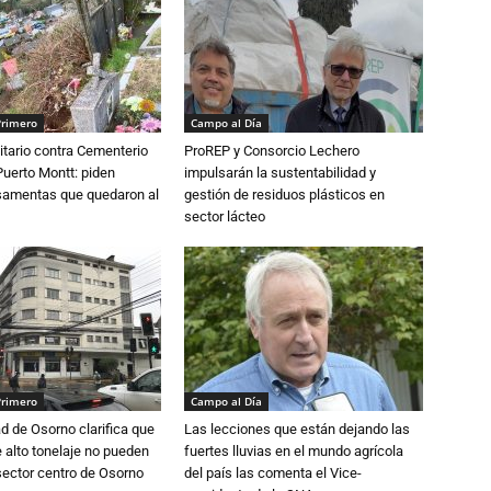
Primero
Campo al Día
tario contra Cementerio
ProREP y Consorcio Lechero
Puerto Montt: piden
impulsarán la sustentabilidad y
osamentas que quedaron al
gestión de residuos plásticos en
sector lácteo
Primero
Campo al Día
d de Osorno clarifica que
Las lecciones que están dejando las
alto tonelaje no pueden
fuertes lluvias en el mundo agrícola
 sector centro de Osorno
del país las comenta el Vice-