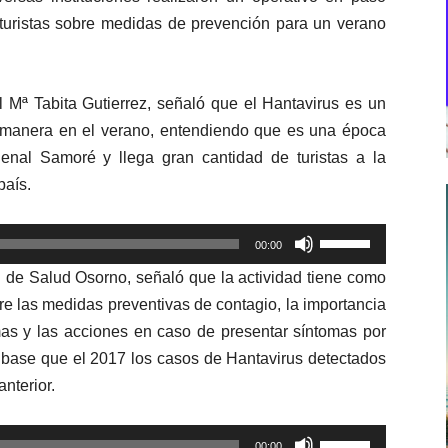
turistas sobre medidas de prevención para un verano
l Mª Tabita Gutierrez, señaló que el Hantavirus es un
emanera en el verano, entendiendo que es una época
rdenal Samoré y llega gran cantidad de turistas a la
país.
Utiliza
00:00
las
mi de Salud Osorno, señaló que la actividad tiene como
teclas
bre las medidas preventivas de contagio, la importancia
de
mas y las acciones en caso de presentar síntomas por
flecha
o base que el 2017 los casos de Hantavirus detectados
arriba/abajo
nterior.
para
aumentar
Utiliza
o
00:00