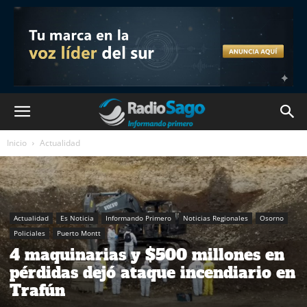
Inicio
Actualidad
Actualidad
Es Noticia
Informando Primero
Noticias Regionales
Osorno
Policiales
Puerto Montt
4 maquinarias y $500 millones en
pérdidas dejó ataque incendiario en
Trafún