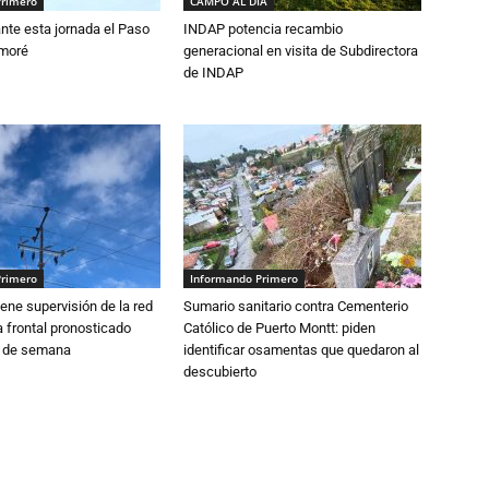
Primero
CAMPO AL DIA
nte esta jornada el Paso
INDAP potencia recambio
amoré
generacional en visita de Subdirectora
de INDAP
Primero
Informando Primero
ne supervisión de la red
Sumario sanitario contra Cementerio
 frontal pronosticado
Católico de Puerto Montt: piden
n de semana
identificar osamentas que quedaron al
descubierto