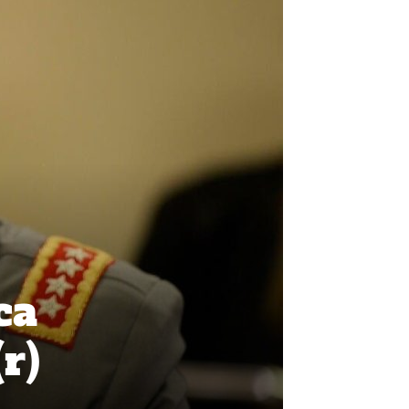
ca
r)