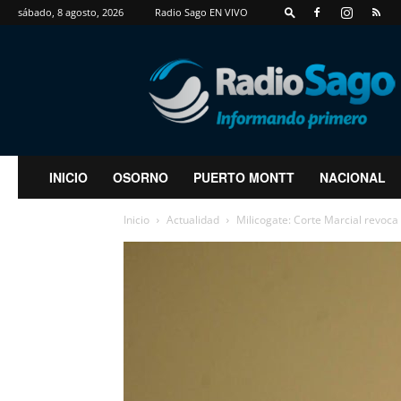
sábado, 8 agosto, 2026
Radio Sago EN VIVO
RadioSago
INICIO
OSORNO
PUERTO MONTT
NACIONAL
Inicio
Actualidad
Milicogate: Corte Marcial revoca