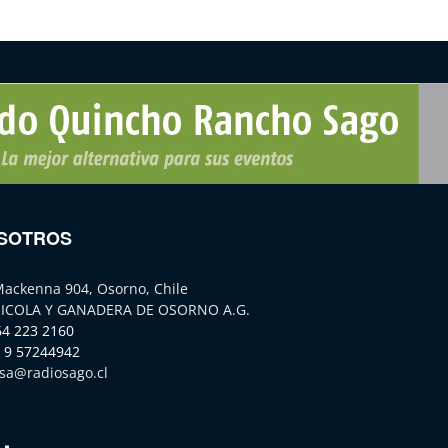
SOTROS
Mackenna 904, Osorno, Chile
ICOLA Y GANADERA DE OSORNO A.G.
64 223 2160
 9 57244942
sa@radiosago.cl