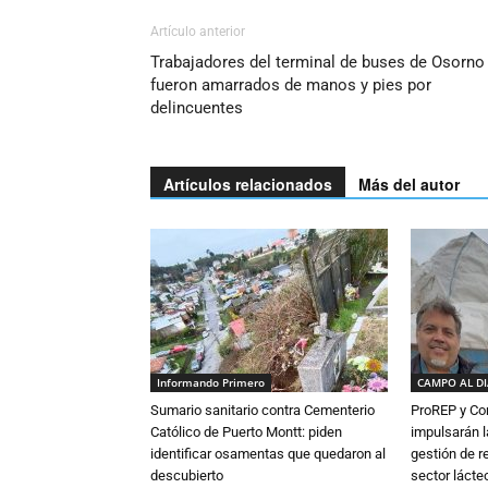
Artículo anterior
Trabajadores del terminal de buses de Osorno
fueron amarrados de manos y pies por
delincuentes
Artículos relacionados
Más del autor
Informando Primero
CAMPO AL D
Sumario sanitario contra Cementerio
ProREP y Co
Católico de Puerto Montt: piden
impulsarán l
identificar osamentas que quedaron al
gestión de r
descubierto
sector lácte