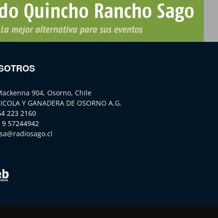
SOTROS
Mackenna 904, Osorno, Chile
ICOLA Y GANADERA DE OSORNO A.G.
64 223 2160
 9 57244942
sa@radiosago.cl