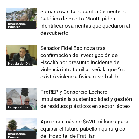
Sumario sanitario contra Cementerio
Católico de Puerto Montt: piden
Informando
identificar osamentas que quedaron al
Primero
descubierto
Senador Fidel Espinoza tras
confirmación de investigación de
Fiscalía por presunto incidente de
Noticia del Día
violencia intrafamiliar señala que “no
existió violencia física ni verbal de...
ProREP y Consorcio Lechero
impulsarán la sustentabilidad y gestión
de residuos plásticos en sector lácteo
Campo al Día
Aprueban más de $620 millones para
equipar el futuro pabellón quirúrgico
Informando
del Hospital de Frutillar
Primero