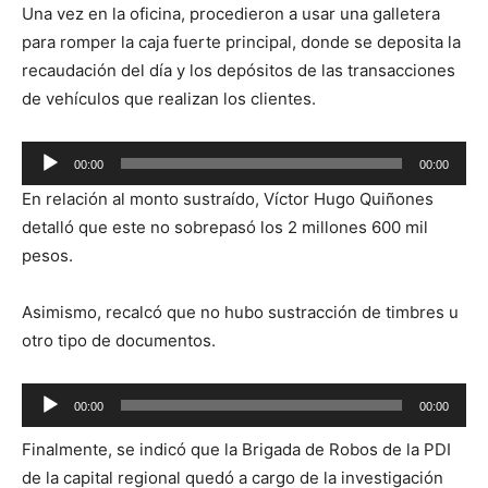
Una vez en la oficina, procedieron a usar una galletera
para romper la caja fuerte principal, donde se deposita la
recaudación del día y los depósitos de las transacciones
de vehículos que realizan los clientes.
Reproductor
00:00
00:00
de
En relación al monto sustraído, Víctor Hugo Quiñones
audio
detalló que este no sobrepasó los 2 millones 600 mil
pesos.
Asimismo, recalcó que no hubo sustracción de timbres u
otro tipo de documentos.
Reproductor
00:00
00:00
de
Finalmente, se indicó que la Brigada de Robos de la PDI
audio
de la capital regional quedó a cargo de la investigación