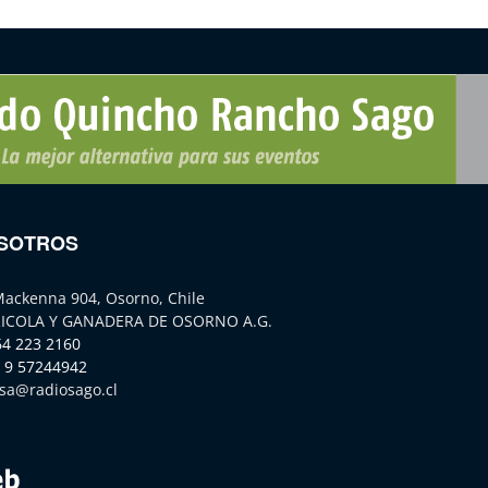
SOTROS
Mackenna 904, Osorno, Chile
ICOLA Y GANADERA DE OSORNO A.G.
64 223 2160
 9 57244942
sa@radiosago.cl