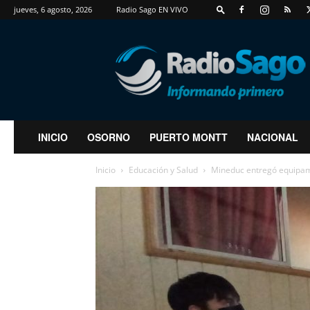
jueves, 6 agosto, 2026
Radio Sago EN VIVO
RadioSago
INICIO
OSORNO
PUERTO MONTT
NACIONAL
Inicio
Educación y Salud
Mineduc entregó equipamie