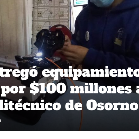
tregó equipamient
 por $100 millones 
olitécnico de Osorno
1