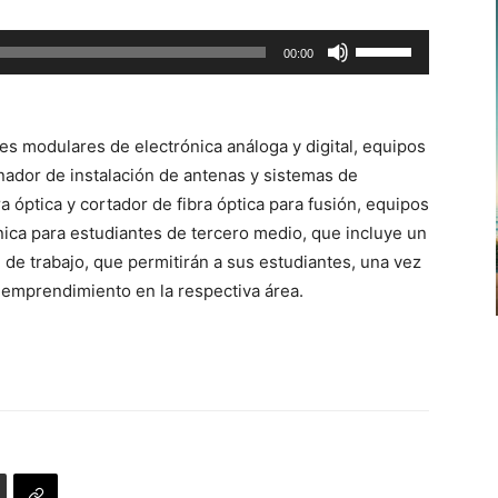
flecha
Utiliza
00:00
arriba/abajo
las
para
teclas
aumentar
de
o
es modulares de electrónica análoga y digital, equipos
flecha
disminuir
nador de instalación de antenas y sistemas de
arriba/abajo
el
ra óptica y cortador de fibra óptica para fusión, equipos
para
volumen.
nica para estudiantes de tercero medio, que incluye un
aumentar
n de trabajo, que permitirán a sus estudiantes, una vez
o
e emprendimiento en la respectiva área.
disminuir
el
volumen.