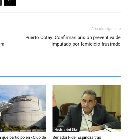
Artículo siguiente
:
Puerto Octay: Confirman prisión preventiva de
tra
imputado por femicidio frustrado
ía
Noticia del Día
n que participó en «Club de
Senador Fidel Espinoza tras