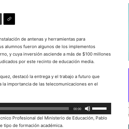
 instalación de antenas y herramientas para
us alumnos fueron algunos de los implementos
sorno, y cuya inversión asciende a más de $100 millones
dicados por este recinto de educación media.
quez, destacó la entrega y el trabajo a futuro que
a la importancia de las telecomunicaciones en el
Utiliza
00:00
las
écnico Profesional del Ministerio de Educación, Pablo
teclas
e tipo de formación académica.
de