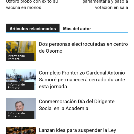
Oxford probó con éxito su
parlamentaria y pasó a
vacuna en monos
votación en sala
Artículos relacionados
Más del autor
Dos personas electrocutadas en centro
de Osorno
Informando
Primero
Complejo Fronterizo Cardenal Antonio
Samoré permanecerá cerrado durante
Informando
esta jornada
Primero
Conmemoración Día del Dirigente
Social en la Academia
Informando
Primero
Lanzan idea para suspender la Ley