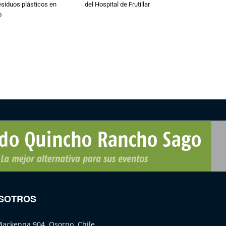
esiduos plásticos en
del Hospital de Frutillar
o
SOTROS
Mackenna 904, Osorno, Chile