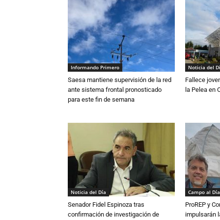
Informando Primero
Noticia del D
Saesa mantiene supervisión de la red
Fallece jove
ante sistema frontal pronosticado
la Pelea en 
para este fin de semana
Noticia del Día
Campo al Día
Senador Fidel Espinoza tras
ProREP y Co
confirmación de investigación de
impulsarán l