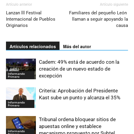
Artículo anterior
Artículo siguiente
Lanzan lll Festival
Familiares del pequeño León
Internacional de Pueblos
llaman a seguir apoyando la
Originarios
causa
Artículos relacionados
Más del autor
Cadem: 49% está de acuerdo con la
creación de un nuevo estado de
Informando
excepción
Primero
Criteria: Aprobación del Presidente
Kast sube un punto y alcanza el 35%
Informando
Primero
Tribunal ordena bloquear sitios de
apuestas online y establece
Informando
mecanismo propuesto por Subtel
Primero