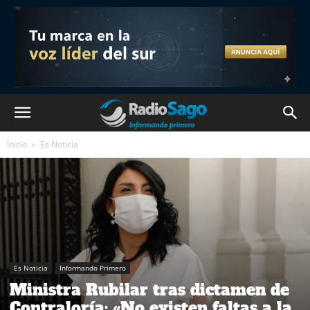
Inicio
Es Noticia
Es Noticia
Informando Primero
Ministra Rubilar tras dictamen de
Contraloría: «No existen faltas a la