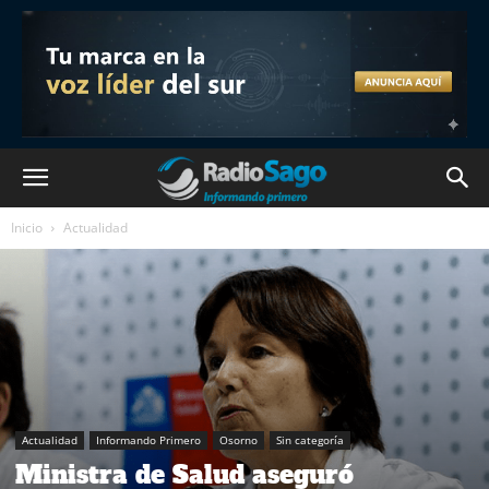
Inicio
Actualidad
Actualidad
Informando Primero
Osorno
Sin categoría
Ministra de Salud aseguró