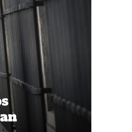
os
gan