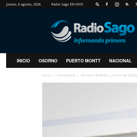
jueves, 6 agosto, 2026
Radio Sago EN VIVO
RadioSago
INICIO
OSORNO
PUERTO MONTT
NACIONAL
Inicio
Actualidad
Ministro Bellolio, vocero de Gobi