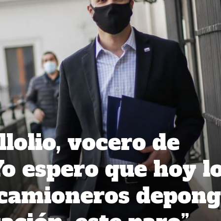
lolio, vocero de
Yo espero que hoy l
 camioneros depon