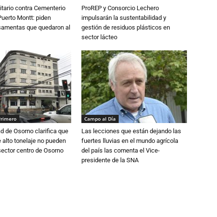
tario contra Cementerio
ProREP y Consorcio Lechero
Puerto Montt: piden
impulsarán la sustentabilidad y
osamentas que quedaron al
gestión de residuos plásticos en
sector lácteo
Primero
Campo al Día
d de Osorno clarifica que
Las lecciones que están dejando las
alto tonelaje no pueden
fuertes lluvias en el mundo agrícola
 sector centro de Osorno
del país las comenta el Vice-
presidente de la SNA