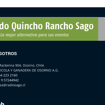
SOTROS
Mackenna 904, Osorno, Chile
ICOLA Y GANADERA DE OSORNO A.G.
64 223 2160
 9 57244942
sa@radiosago.cl