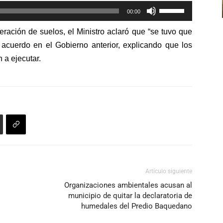
Utiliza
disminuir
00:00
las
el
eración de suelos, el Ministro aclaró que “se tuvo que
teclas
volumen.
 acuerdo en el Gobierno anterior, explicando que los
de
 a ejecutar.
flecha
arriba/abajo
para
aumentar
o
disminuir
el
volumen.
Artículo siguiente
Organizaciones ambientales acusan al
municipio de quitar la declaratoria de
humedales del Predio Baquedano