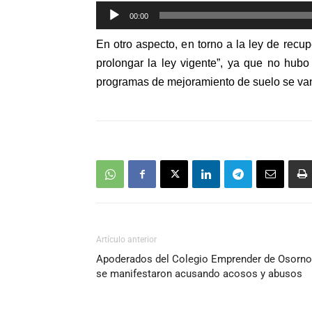
Reproductor
00:00
de
En otro aspecto, en torno a la ley de recup
audio
prolongar la ley vigente”, ya que no hubo
programas de mejoramiento de suelo se van
Artículo anterior
Apoderados del Colegio Emprender de Osorno
se manifestaron acusando acosos y abusos