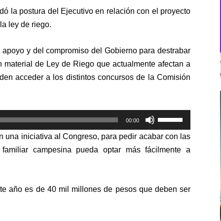
dó la postura del Ejecutivo en relación con el proyecto
a ley de riego.
el apoyo y del compromiso del Gobierno para destrabar
n material de Ley de Riego que actualmente afectan a
en acceder a los distintos concursos de la Comisión
Utiliza
00:00
las
 una iniciativa al Congreso, para pedir acabar con las
teclas
a familiar campesina pueda optar más fácilmente a
de
flecha
arriba/abajo
te año es de 40 mil millones de pesos que deben ser
para
aumentar
o