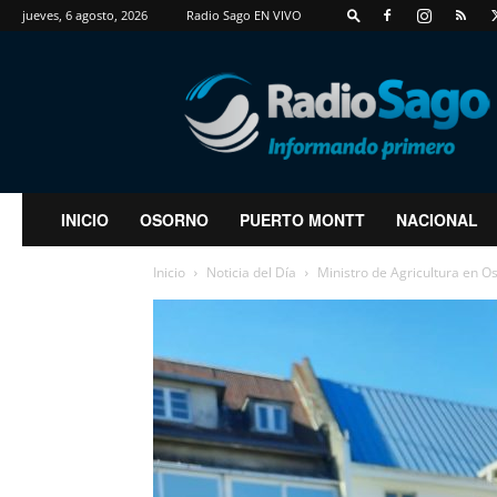
jueves, 6 agosto, 2026
Radio Sago EN VIVO
RadioSago
INICIO
OSORNO
PUERTO MONTT
NACIONAL
Inicio
Noticia del Día
Ministro de Agricultura en Os