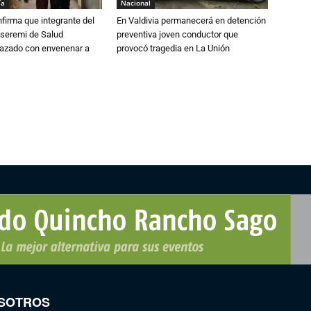
ía
Nacional
irma que integrante del
En Valdivia permanecerá en detención
 seremi de Salud
preventiva joven conductor que
azado con envenenar a
provocó tragedia en La Unión
SOTROS