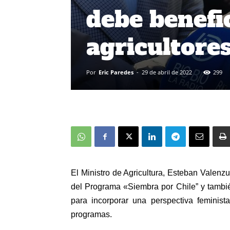
debe benefi
agricultore
Por
Eric Paredes
-
29 de abril de 2022
299
El Ministro de Agricultura, Esteban Valenzu
del Programa «Siembra por Chile” y también
para incorporar una perspectiva feminist
programas.