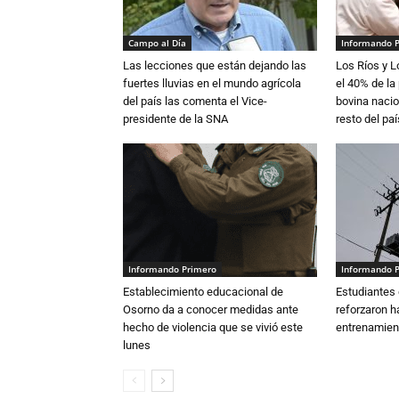
Campo al Día
Informando 
Las lecciones que están dejando las
Los Ríos y 
fuertes lluvias en el mundo agrícola
el 40% de la
del país las comenta el Vice-
bovina nacio
presidente de la SNA
resto del paí
Informando Primero
Informando 
Establecimiento educacional de
Estudiantes 
Osorno da a conocer medidas ante
reforzaron h
hecho de violencia que se vivió este
entrenamien
lunes