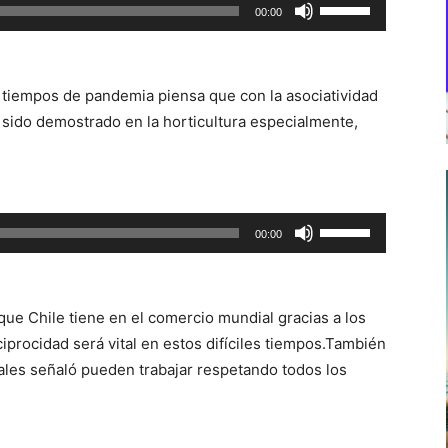
Utiliza
00:00
las
teclas
de
 tiempos de pandemia piensa que con la asociatividad
flecha
 sido demostrado en la horticultura especialmente,
arriba/abajo
para
aumentar
o
Utiliza
00:00
disminuir
las
el
teclas
volumen.
de
que Chile tiene en el comercio mundial gracias a los
flecha
ciprocidad será vital en estos difíciles tiempos.También
arriba/abajo
cuales señaló pueden trabajar respetando todos los
para
aumentar
o