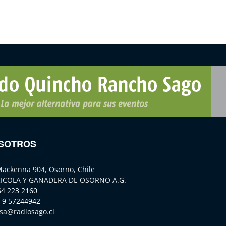
SOTROS
Mackenna 904, Osorno, Chile
ICOLA Y GANADERA DE OSORNO A.G.
64 223 2160
 9 57244942
sa@radiosago.cl