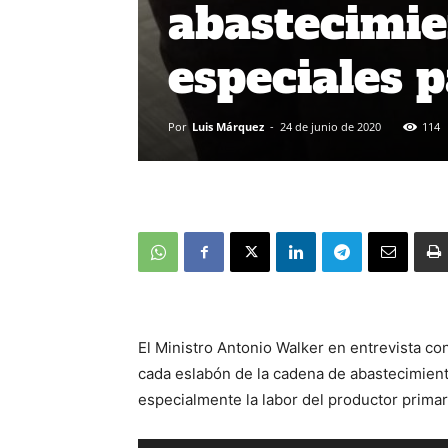
abastecimie
especiales p
Por
Luis Márquez
-
24 de junio de 2020
114
El Ministro Antonio Walker en entrevista c
cada eslabón de la cadena de abastecimient
especialmente la labor del productor primari