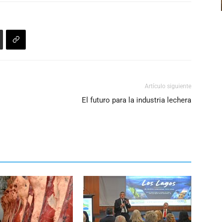
disminuir
el
volumen.
Artículo siguiente
El futuro para la industria lechera