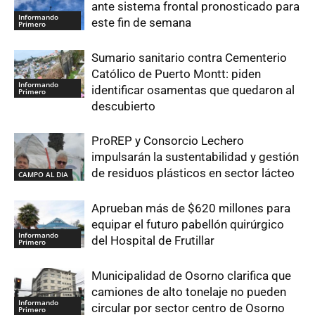
ante sistema frontal pronosticado para
Informando
este fin de semana
Primero
Sumario sanitario contra Cementerio
Católico de Puerto Montt: piden
Informando
identificar osamentas que quedaron al
Primero
descubierto
ProREP y Consorcio Lechero
impulsarán la sustentabilidad y gestión
de residuos plásticos en sector lácteo
CAMPO AL DIA
Aprueban más de $620 millones para
equipar el futuro pabellón quirúrgico
Informando
del Hospital de Frutillar
Primero
Municipalidad de Osorno clarifica que
camiones de alto tonelaje no pueden
Informando
circular por sector centro de Osorno
Primero