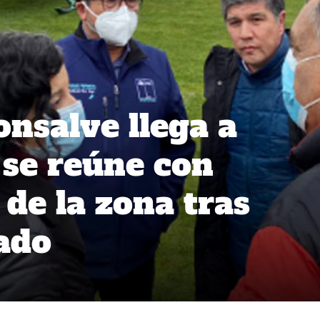
nsalve llega a
se reúne con
de la zona tras
ado