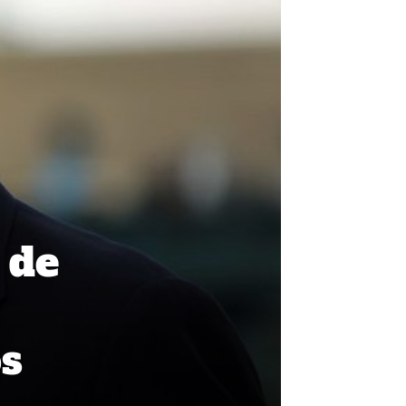
 de
os