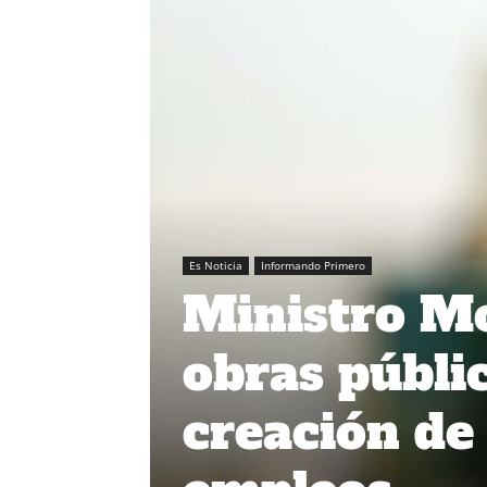
Es Noticia
Informando Primero
Ministro Mo
obras públi
creación de