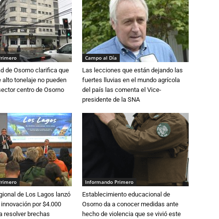
Primero
Campo al Día
d de Osorno clarifica que
Las lecciones que están dejando las
alto tonelaje no pueden
fuertes lluvias en el mundo agrícola
 sector centro de Osorno
del país las comenta el Vice-
presidente de la SNA
Primero
Informando Primero
gional de Los Lagos lanzó
Establecimiento educacional de
 innovación por $4.000
Osorno da a conocer medidas ante
a resolver brechas
hecho de violencia que se vivió este