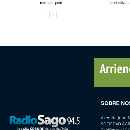
resto del país
productivas d
SOBRE NO
Avenida Juan 
SOCIEDAD AGR
Teléfono:
+56 