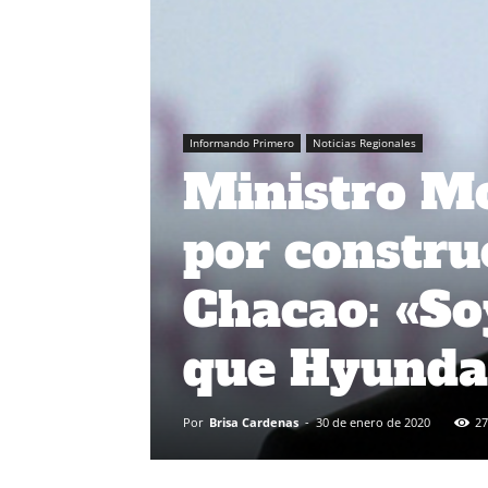
Informando Primero
Noticias Regionales
Ministro Mo
por constru
Chacao: «So
que Hyundai
Por
Brisa Cardenas
-
30 de enero de 2020
27