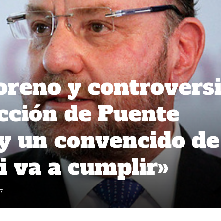
reno y controvers
cción de Puente
y un convencido de
 va a cumplir»
7