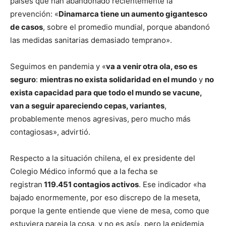
países que han abandonado recientemente la
prevención: «
Dinamarca tiene un aumento gigantesco
de casos
, sobre el promedio mundial, porque abandonó
las medidas sanitarias demasiado temprano».
Seguimos en pandemia y «
va a venir otra ola, eso es
seguro
:
mientras no exista solidaridad en el mundo
y
no
exista capacidad para que todo el mundo se vacune,
van a seguir apareciendo cepas, variantes
,
probablemente menos agresivas, pero mucho más
contagiosas», advirtió.
Respecto a la situación chilena, el ex presidente del
Colegio Médico informó que a la fecha se
registran
119.451 contagios activos
. Ese indicador «ha
bajado enormemente, por eso discrepo de la meseta,
porque la gente entiende que viene de mesa, como que
estuviera pareja la cosa, y no es así», pero la epidemia