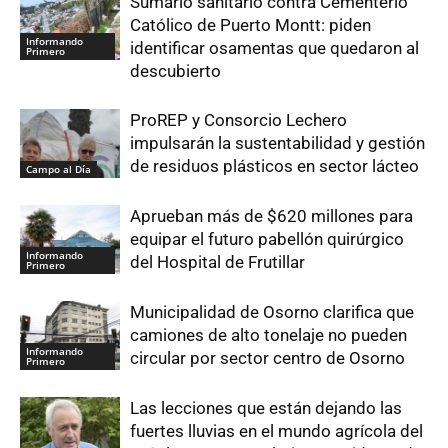
Sumario sanitario contra Cementerio
Católico de Puerto Montt: piden
Informando
identificar osamentas que quedaron al
Primero
descubierto
ProREP y Consorcio Lechero
impulsarán la sustentabilidad y gestión
de residuos plásticos en sector lácteo
Campo al Día
Aprueban más de $620 millones para
equipar el futuro pabellón quirúrgico
Informando
del Hospital de Frutillar
Primero
Municipalidad de Osorno clarifica que
camiones de alto tonelaje no pueden
Informando
circular por sector centro de Osorno
Primero
Las lecciones que están dejando las
fuertes lluvias en el mundo agrícola del