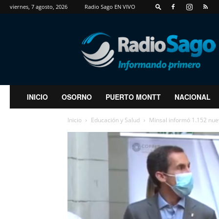
viernes, 7 agosto, 2026
Radio Sago EN VIVO
RadioSago
INICIO
OSORNO
PUERTO MONTT
NACIONAL
Inicio
Educación y Salud
Minsal informó 1.152 nuev