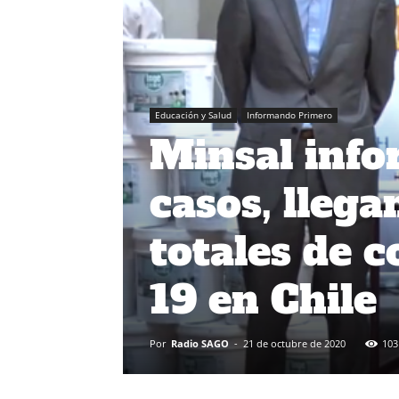
Educación y Salud
Informando Primero
Minsal info
casos, lleg
totales de 
19 en Chile
Por
Radio SAGO
-
21 de octubre de 2020
103