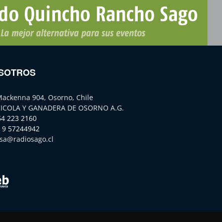
SOTROS
Mackenna 904, Osorno, Chile
ICOLA Y GANADERA DE OSORNO A.G.
64 223 2160
 9 57244942
sa@radiosago.cl