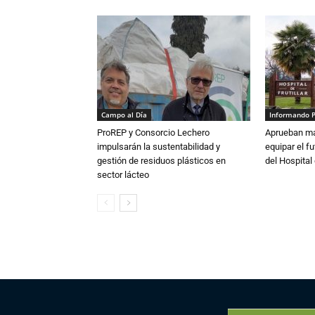
Campo al Día
Informando 
ProREP y Consorcio Lechero
Aprueban má
impulsarán la sustentabilidad y
equipar el fu
gestión de residuos plásticos en
del Hospital 
sector lácteo