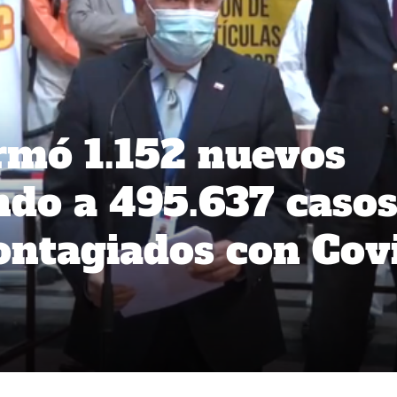
rmó 1.152 nuevos
ando a 495.637 caso
contagiados con Cov