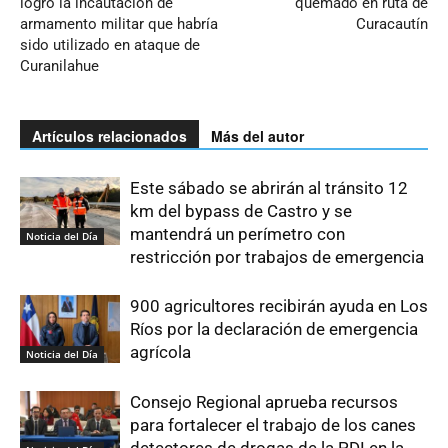
logró la incautación de
quemado en ruta de
armamento militar que habría
Curacautín
sido utilizado en ataque de
Curanilahue
Artículos relacionados
Más del autor
Este sábado se abrirán al tránsito 12
km del bypass de Castro y se
mantendrá un perímetro con
Noticia del Día
restricción por trabajos de emergencia
900 agricultores recibirán ayuda en Los
Ríos por la declaración de emergencia
agrícola
Noticia del Día
Consejo Regional aprueba recursos
para fortalecer el trabajo de los canes
detectores de drogas de la PDI en la