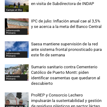
en visita de Subdirectora de INDAP
Campo al Día
IPC de julio: Inflación anual cae al 3,5%
y se acerca a la meta del Banco Central
Informando
Primero
Saesa mantiene supervisión de la red
ante sistema frontal pronosticado para
Informando
este fin de semana
Primero
Sumario sanitario contra Cementerio
Católico de Puerto Montt: piden
Informando
identificar osamentas que quedaron al
Primero
descubierto
ProREP y Consorcio Lechero
impulsarán la sustentabilidad y gestión
de residuos plásticos en sector lácteo
CAMPO AL DIA