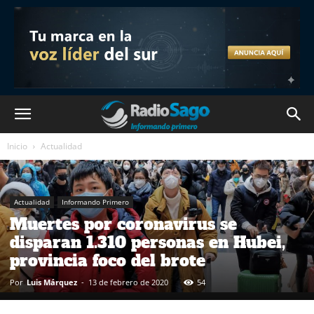
Inicio
Actualidad
Actualidad
Informando Primero
Muertes por coronavirus se
disparan 1.310 personas en Hubei,
provincia foco del brote
Por
Luis Márquez
-
13 de febrero de 2020
54