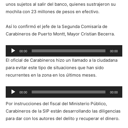
unos sujetos al salir del banco, quienes sustrajeron su
mochila con 23 millones de pesos en efectivo.
Así lo confirmó el jefe de la Segunda Comisaría de
Carabineros de Puerto Montt, Mayor Cristian Becerra.
Reproductor
00:00
00:00
de
El oficial de Carabineros hizo un llamado a la ciudadana
audio
para evitar este tipo de situaciones que han sido
recurrentes en la zona en los últimos meses.
Reproductor
00:00
00:00
de
Por instrucciones del fiscal del Ministerio Público,
audio
Carabineros de la SIP están desarrollando las diligencias
para dar con los autores del delito y recuperar el dinero.