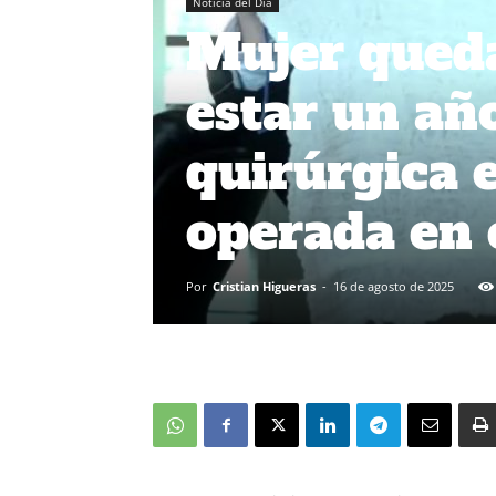
Noticia del Día
Mujer queda
estar un añ
quirúrgica 
operada en 
Por
Cristian Higueras
-
16 de agosto de 2025