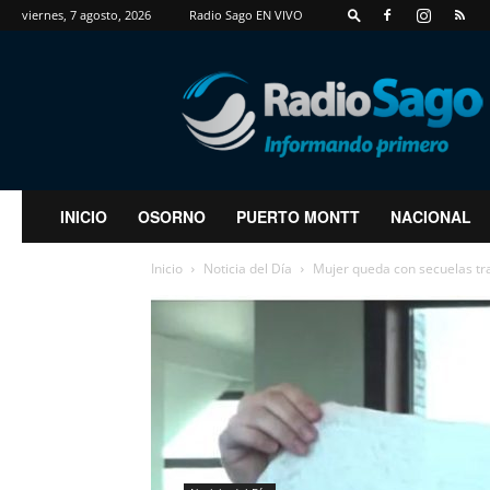
viernes, 7 agosto, 2026
Radio Sago EN VIVO
RadioSago
INICIO
OSORNO
PUERTO MONTT
NACIONAL
Inicio
Noticia del Día
Mujer queda con secuelas tra