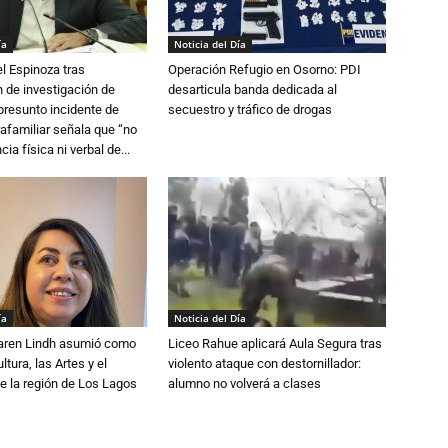
ía
Noticia del Día
l Espinoza tras
Operación Refugio en Osorno: PDI
 de investigación de
desarticula banda dedicada al
 presunto incidente de
secuestro y tráfico de drogas
trafamiliar señala que “no
cia física ni verbal de...
ía
Noticia del Día
Karen Lindh asumió como
Liceo Rahue aplicará Aula Segura tras
tura, las Artes y el
violento ataque con destornillador:
e la región de Los Lagos
alumno no volverá a clases