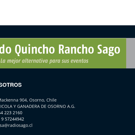
SOTROS
Mackenna 904, Osorno, Chile
ICOLA Y GANADERA DE OSORNO A.G.
64 223 2160
 9 57244942
sa@radiosago.cl