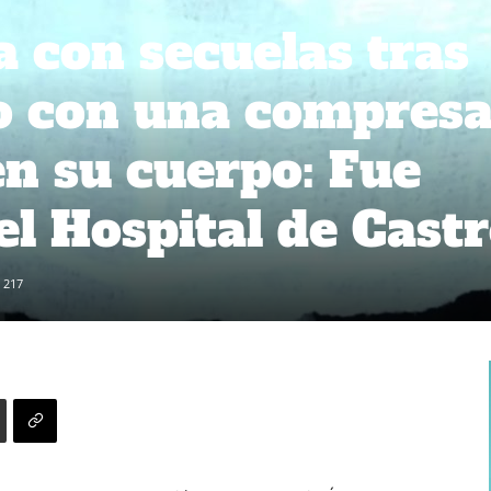
 con secuelas tras
o con una compres
en su cuerpo: Fue
el Hospital de Cast
217