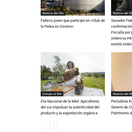
Noticia del Día
Noticia del D
Fallece joven que participó en «Club de
Senador Fide
la Pelea en Osorno»
confirmación
Fiscalía por
violencia in
existió violen
Campo al Día
Noticia del D
Día Nacional de la Miel: Apicultores
Periodista 
del sur impulsan la autenticidad del
Seremi de Cul
producto y la exportación orgánica
Patrimonio d