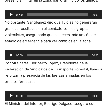
presencia militar en la zona, han disminuido los delitos.
Reproductor
00:00
00:00
de
No obstante, Santibáñez dijo que 15 días no generarán
audio
grandes resultados en el combate con los grupos
violentistas, asegurando que se necesitaría un año de
estado de emergencia para ver cambios en la zona.
Reproductor
00:00
00:00
de
Por otra parte, Heriberto López, Presidente de la
audio
Federación de Sindicatos del Transporte Forestal, llamó a
reforzar la presencia de las fuerzas armadas en los
predios forestales.
Reproductor
00:00
00:00
de
El Ministro del Interior, Rodrigo Delgado, aseguró que
audio