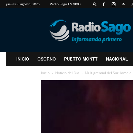
jueves, 6 agosto, 2026
Radio Sago EN VIVO
RadioSago
INICIO
OSORNO
PUERTO MONTT
NACIONAL
Inicio
Noticia del Día
Multigremial del Sur llama al