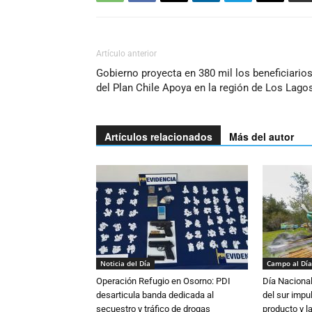
Artículo anterior
Gobierno proyecta en 380 mil los beneficiario
del Plan Chile Apoya en la región de Los Lago
Artículos relacionados
Más del autor
Noticia del Día
Campo al Día
Operación Refugio en Osorno: PDI
Día Nacional
desarticula banda dedicada al
del sur impu
secuestro y tráfico de drogas
producto y l