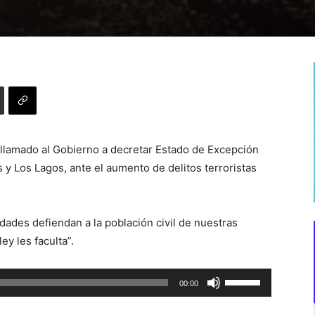
n llamado al Gobierno a decretar Estado de Excepción
 y Los Lagos, ante el aumento de delitos terroristas
idades defiendan a la población civil de nuestras
ey les faculta”.
Utiliza
00:00
las
teclas