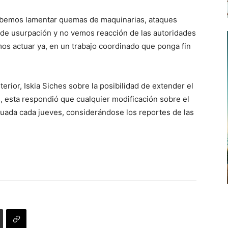
de
 debemos lamentar quemas de maquinarias, ataques
flecha
 de usurpación y no vemos reacción de las autoridades
arriba/abajo
mos actuar ya, en un trabajo coordinado que ponga fin
para
aumentar
o
terior, Iskia Siches sobre la posibilidad de extender el
disminuir
, esta respondió que cualquier modificación sobre el
el
valuada cada jueves, considerándose los reportes de las
volumen.