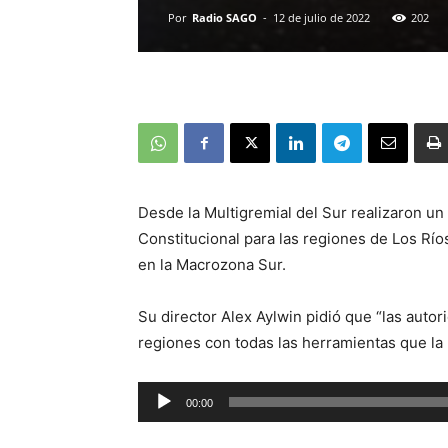
Por
Radio SAGO
-
12 de julio de 2022
202
Desde la Multigremial del Sur realizaron u
Constitucional para las regiones de Los Ríos
en la Macrozona Sur.
Su director Alex Aylwin pidió que “las autor
regiones con todas las herramientas que la l
Reproductor
00:00
de
audio