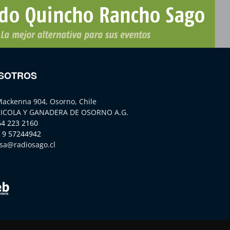
SOTROS
Mackenna 904, Osorno, Chile
ICOLA Y GANADERA DE OSORNO A.G.
64 223 2160
 9 57244942
sa@radiosago.cl