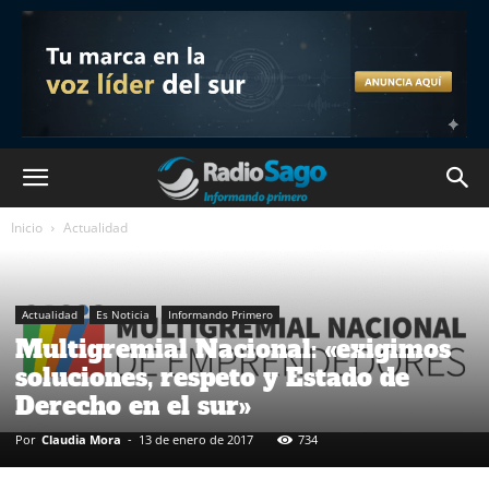
Inicio
Actualidad
Actualidad
Es Noticia
Informando Primero
Multigremial Nacional: «exigimos
soluciones, respeto y Estado de
Derecho en el sur»
Por
Claudia Mora
-
13 de enero de 2017
734