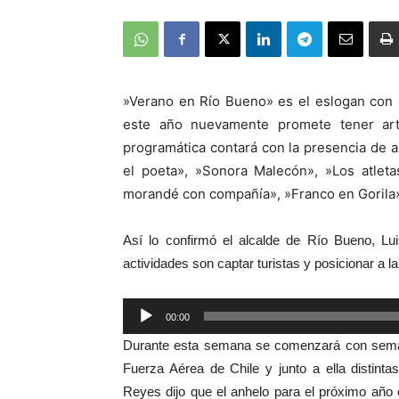
»Verano en Río Bueno» es el eslogan con e
este año nuevamente promete tener arti
programática contará con la presencia de ar
el poeta», »Sonora Malecón», »Los atleta
morandé con compañía», »Franco en Gorila»
Así lo confirmó el alcalde de Río Bueno, Lu
actividades son captar turistas y posicionar a l
Reproductor
00:00
de
Durante esta semana se comenzará con semana
audio
Fuerza Aérea de Chile y junto a ella distint
Reyes dijo que el anhelo para el próximo año e