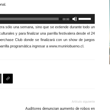
flecha
nal.
arriba/abajo
para
Utiliza
00:00
aumentar
las
o
era sólo una semana, sino que se extiende
durante todo un
teclas
disminuir
urales y para finalizar una parrilla festivalera desde el 24
de
el
perchase Club donde se f
inaliza
rá
con un show de juegos
flecha
volumen.
arrilla programática ingresar a www.muniriobueno.cl.
arriba/abajo
para
aumentar
o
disminuir
el
volumen.
Artículo siguiente
Auditores denuncian aumento de robos en