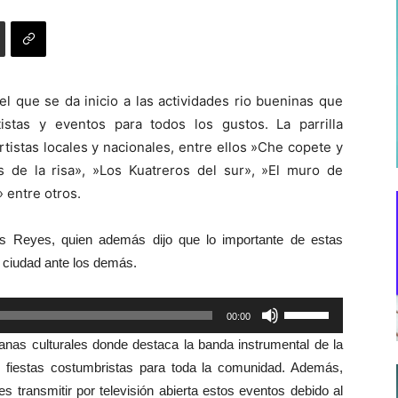
l que se da inicio a las actividades rio bueninas que
stas y eventos para todos los gustos. La parrilla
tistas locales y nacionales, entre ellos »Che copete y
s de la risa», »Los Kuatreros del sur», »El muro de
 entre otros.
is Reyes, quien además dijo que lo importante de estas
a ciudad ante los demás.
Utiliza
00:00
las
s culturales donde destaca la banda instrumental de la
teclas
as fiestas costumbristas para toda la comunidad. Además,
de
s transmitir por televisión abierta estos eventos debido al