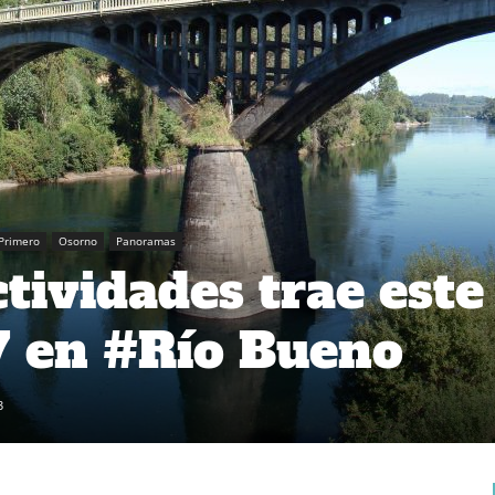
Primero
Osorno
Panoramas
tividades trae este
7 en #Río Bueno
3