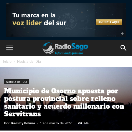
Inicio
Noticia del Día
Noticia del Día
Municipio de Osorno apuesta por
postura provincial sobre relleno
sanitario y acuerdo millonario con
Servitrans
Por
Raelmy Bolivar
-
13 de marzo de 2022
446