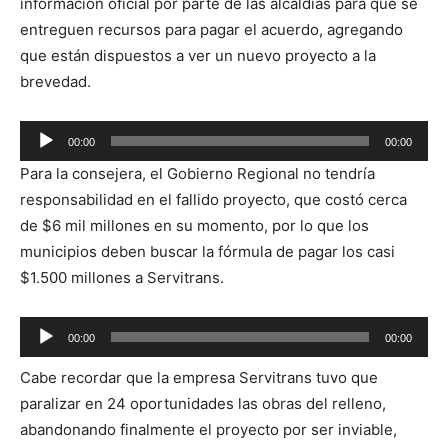
información oficial por parte de las alcaldías para que se
entreguen recursos para pagar el acuerdo, agregando
que están dispuestos a ver un nuevo proyecto a la
brevedad.
Reproductor
00:00
00:00
de
Para la consejera, el Gobierno Regional no tendría
audio
responsabilidad en el fallido proyecto, que costó cerca
de $6 mil millones en su momento, por lo que los
municipios deben buscar la fórmula de pagar los casi
$1.500 millones a Servitrans.
Reproductor
00:00
00:00
de
Cabe recordar que la empresa Servitrans tuvo que
audio
paralizar en 24 oportunidades las obras del relleno,
abandonando finalmente el proyecto por ser inviable,