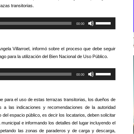
azas transitorias.
Utiliza
00:00
las
teclas
de
ngela Villarroel, informó sobre el proceso que debe seguir
flecha
pago para la utilización del Bien Nacional de Uso Público.
arriba/abajo
para
Utiliza
00:00
aumentar
las
o
teclas
disminuir
de
el
ue para el uso de estas terrazas transitorias, los dueños de
flecha
volumen.
os a las indicaciones y recomendaciones de la autoridad
arriba/abajo
del espacio público, es decir los locatarios, deben solicitar
para
a municipal e informando los detalles del lugar incluyendo el
aumentar
espetando las zonas de paraderos y de carga y descarga,
o