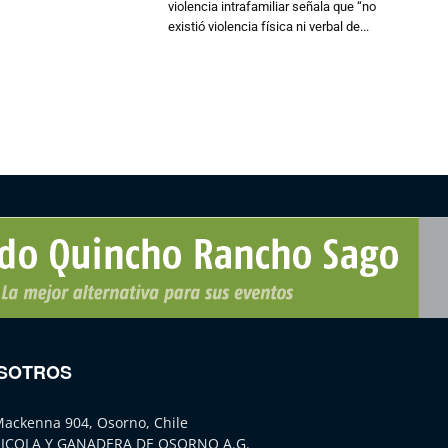
violencia intrafamiliar señala que “no
existió violencia física ni verbal de...
SOTROS
Mackenna 904, Osorno, Chile
ICOLA Y GANADERA DE OSORNO A.G.