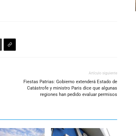
disminuir
el
volumen.
Artículo siguiente
Fiestas Patrias: Gobierno extenderá Estado de
Catástrofe y ministro Paris dice que algunas
regiones han pedido evaluar permisos