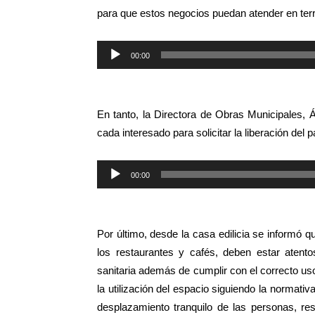
para que estos negocios puedan atender en terr
Reproductor
00:00
de
audio
En tanto, la Directora de Obras Municipales, Á
cada interesado para solicitar la liberación del 
Reproductor
00:00
de
audio
Por último, desde la casa edilicia se informó q
los restaurantes y cafés, deben estar atent
sanitaria además de cumplir con el correcto uso 
la utilización del espacio siguiendo la normativ
desplazamiento tranquilo de las personas, r