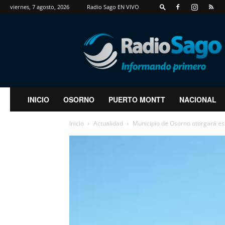
viernes, 7 agosto, 2026
Radio Sago EN VIVO
RadioSago
INICIO
OSORNO
PUERTO MONTT
NACIONAL
Inicio
Actualidad
Municipio de Osorno otorgará esp