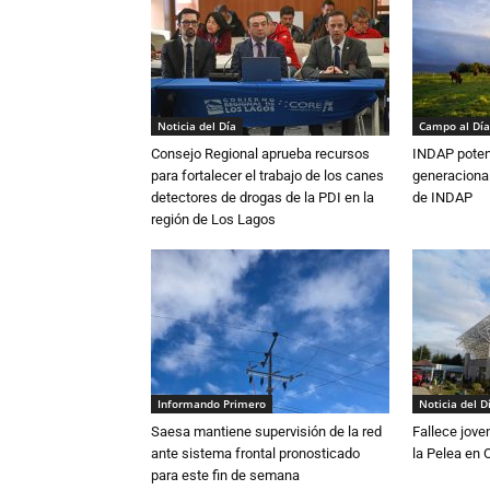
Noticia del Día
Campo al Día
Consejo Regional aprueba recursos
INDAP poten
para fortalecer el trabajo de los canes
generacional
detectores de drogas de la PDI en la
de INDAP
región de Los Lagos
Informando Primero
Noticia del D
Saesa mantiene supervisión de la red
Fallece jove
ante sistema frontal pronosticado
la Pelea en 
para este fin de semana