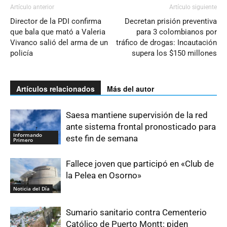
Artículo anterior
Artículo siguiente
Director de la PDI confirma
Decretan prisión preventiva
que bala que mató a Valeria
para 3 colombianos por
Vivanco salió del arma de un
tráfico de drogas: Incautación
policía
supera los $150 millones
Artículos relacionados
Más del autor
Saesa mantiene supervisión de la red
ante sistema frontal pronosticado para
Informando
este fin de semana
Primero
Fallece joven que participó en «Club de
la Pelea en Osorno»
Noticia del Día
Sumario sanitario contra Cementerio
Católico de Puerto Montt: piden