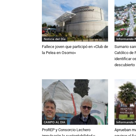
Noticia del Día
Informando 
Fallece joven que participó en «Club de
Sumario sani
la Pelea en Osorno»
Católico de 
identificar 
descubierto
CAMPO AL DIA
Informando 
ProREP y Consorcio Lechero
Aprueban má
impulsarán la sustentabilidad y
equipar el fu