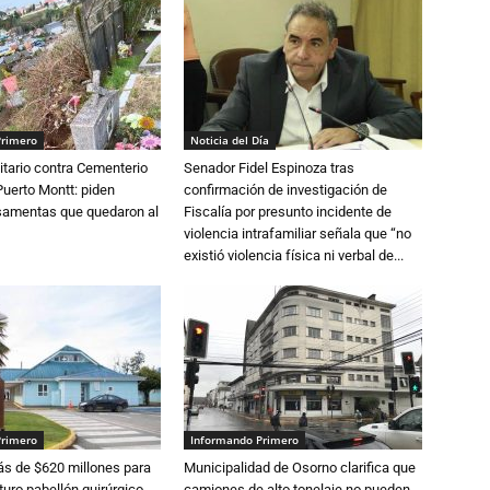
Primero
Noticia del Día
tario contra Cementerio
Senador Fidel Espinoza tras
Puerto Montt: piden
confirmación de investigación de
osamentas que quedaron al
Fiscalía por presunto incidente de
violencia intrafamiliar señala que “no
existió violencia física ni verbal de...
Primero
Informando Primero
s de $620 millones para
Municipalidad de Osorno clarifica que
turo pabellón quirúrgico
camiones de alto tonelaje no pueden