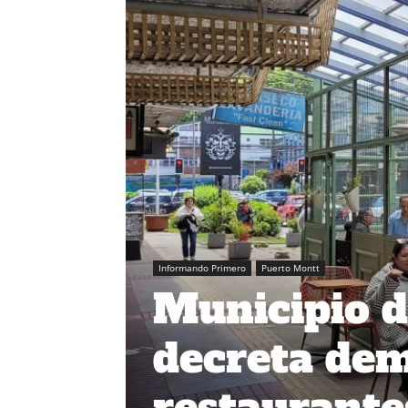
Informando Primero
Puerto Montt
Municipio 
decreta dem
restaurante