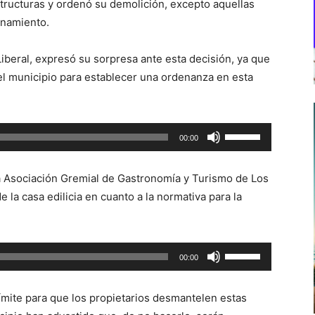
structuras y ordenó su demolición, excepto aquellas
onamiento.
Liberal, expresó su sorpresa ante esta decisión, ya que
el municipio para establecer una ordenanza en esta
Utiliza
00:00
las
teclas
la Asociación Gremial de Gastronomía y Turismo de Los
de
de la casa edilicia en cuanto a la normativa para la
flecha
arriba/abajo
para
Utiliza
00:00
aumentar
las
o
teclas
disminuir
ímite para que los propietarios desmantelen estas
de
el