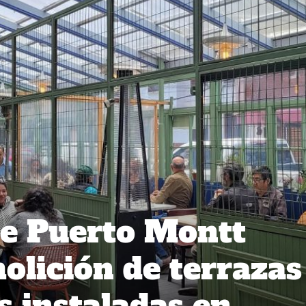
de Puerto Montt
olición de terrazas
s instaladas en