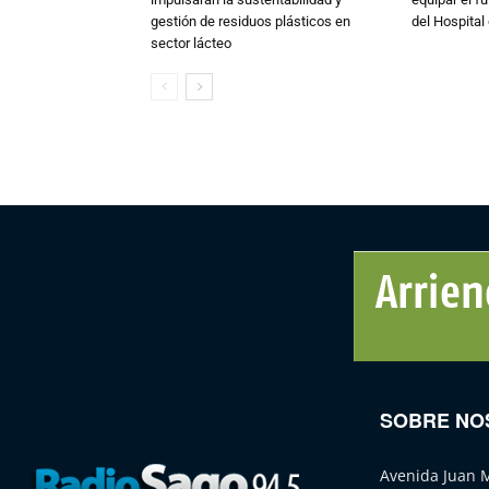
gestión de residuos plásticos en
del Hospital 
sector lácteo
SOBRE NO
Avenida Juan 