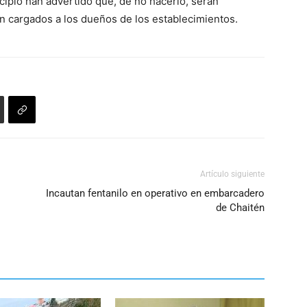
icipio han advertido que, de no hacerlo, serán
flecha
volumen.
án cargados a los dueños de los establecimientos.
arriba/abajo
para
aumentar
o
disminuir
el
volumen.
Artículo siguiente
Incautan fentanilo en operativo en embarcadero
de Chaitén