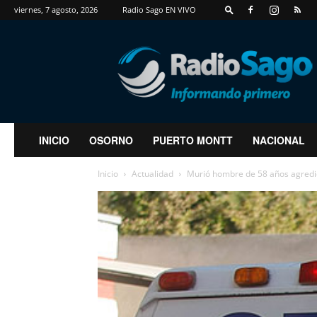
viernes, 7 agosto, 2026
Radio Sago EN VIVO
RadioSago
INICIO
OSORNO
PUERTO MONTT
NACIONAL
Inicio
Actualidad
Murió hombre de 58 años agredid