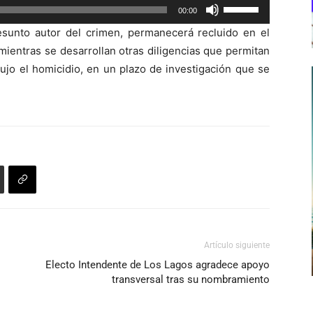
Utiliza
00:00
las
sunto autor del crimen, permanecerá recluido en el
teclas
mientras se desarrollan otras diligencias que permitan
de
ujo el homicidio, en un plazo de investigación que se
flecha
arriba/abajo
para
aumentar
o
disminuir
el
volumen.
Artículo siguiente
Electo Intendente de Los Lagos agradece apoyo
transversal tras su nombramiento