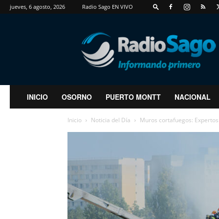
jueves, 6 agosto, 2026
Radio Sago EN VIVO
RadioSago
INICIO
OSORNO
PUERTO MONTT
NACIONAL
Inicio
Noticia del Día
Muros cortafuegos: Expertos 