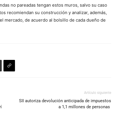
aumentar
iendas no pareadas tengan estos muros, salvo su caso
teclas
o
rtos recomiendan su construcción y analizar, además,
de
disminuir
n el mercado, de acuerdo al bolsillo de cada dueño de
flecha
el
arriba/abajo
volumen.
para
aumentar
o
disminuir
el
volumen.
Artículo siguiente
SII autoriza devolución anticipada de impuestos
í
a 1,1 millones de personas