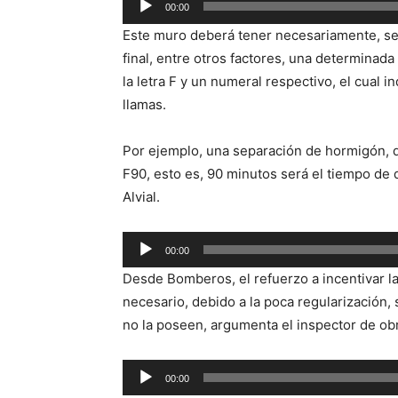
00:00
de
Este muro deberá tener necesariamente, seg
audio
final, entre otros factores, una determinada
la letra F y un numeral respectivo, el cual i
llamas.
Por ejemplo, una separación de hormigón, d
F90, esto es, 90 minutos será el tiempo de d
Alvial.
Reproductor
00:00
de
Desde Bomberos, el refuerzo a incentivar l
audio
necesario, debido a la poca regularización,
no la poseen, argumenta el inspector de ob
Reproductor
00:00
de