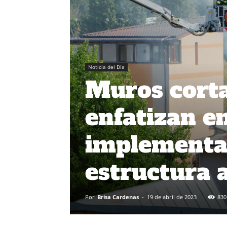
Noticia del Día
Muros corta
enfatizan e
implementac
estructura 
Por
Brisa Cardenas
-
19 de abril de 2023
830