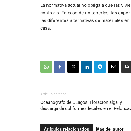
La normativa actual no obliga a que las viv
audio
contrario. En caso de no tenerlas, los expe
las diferentes alternativas de materiales e
casa.
Artículo anterior
Oceanógrafo de ULagos: Floración algal y
descarga de coliformes fecales en el Reloncav
Artículos relacionados
Más del autor