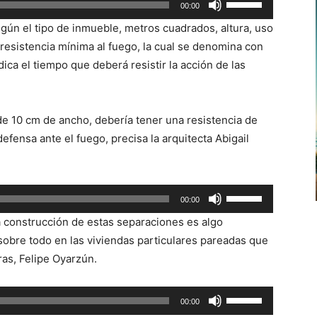
00:00
las
ún el tipo de inmueble, metros cuadrados, altura, uso
teclas
 resistencia mínima al fuego, la cual se denomina con
de
ndica el tiempo que deberá resistir la acción de las
flecha
arriba/abajo
para
e 10 cm de ancho, debería tener una resistencia de
aumentar
efensa ante el fuego, precisa la arquitecta Abigail
o
disminuir
el
Utiliza
00:00
volumen.
las
a construcción de estas separaciones es algo
teclas
 sobre todo en las viviendas particulares pareadas que
de
ras, Felipe Oyarzún.
flecha
arriba/abajo
Utiliza
00:00
para
las