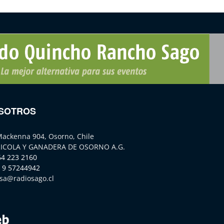
SOTROS
Mackenna 904, Osorno, Chile
ICOLA Y GANADERA DE OSORNO A.G.
64 223 2160
 9 57244942
sa@radiosago.cl