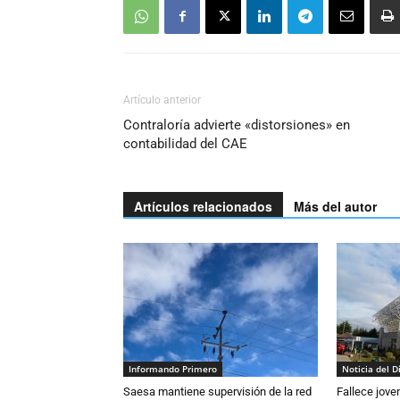
Artículo anterior
Contraloría advierte «distorsiones» en
contabilidad del CAE
Artículos relacionados
Más del autor
Informando Primero
Noticia del D
Saesa mantiene supervisión de la red
Fallece jove