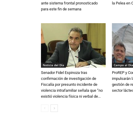
ante sistema frontal pronosticado
la Pelea en 
para este fin de semana
Noticia del Día
Campo al Día
Senador Fidel Espinoza tras
ProREP y Co
confirmación de investigación de
impulsarán l
Fiscalía por presunto incidente de
gestión de r
violencia intrafamiliar señala que “no
sector lácte
existió violencia física ni verbal de...