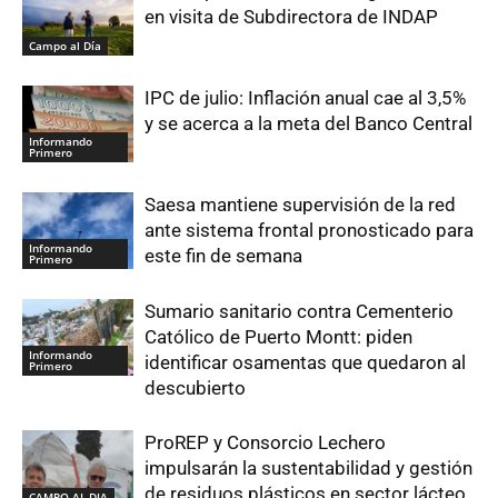
en visita de Subdirectora de INDAP
Campo al Día
IPC de julio: Inflación anual cae al 3,5%
y se acerca a la meta del Banco Central
Informando
Primero
Saesa mantiene supervisión de la red
ante sistema frontal pronosticado para
Informando
este fin de semana
Primero
Sumario sanitario contra Cementerio
Católico de Puerto Montt: piden
Informando
identificar osamentas que quedaron al
Primero
descubierto
ProREP y Consorcio Lechero
impulsarán la sustentabilidad y gestión
de residuos plásticos en sector lácteo
CAMPO AL DIA