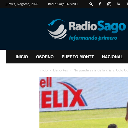
jueves, 6 agosto, 2026
Radio Sago EN VIVO
RadioSago
INICIO
OSORNO
PUERTO MONTT
NACIONAL
Inicio
Deportes
No puede salir de la crisis: Colo C