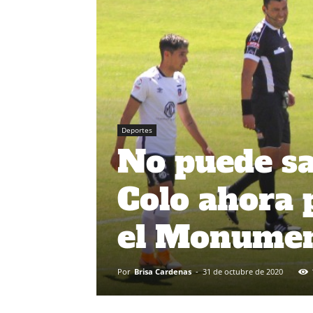
Deportes
No puede sal
Colo ahora 
el Monumen
Por
Brisa Cardenas
-
31 de octubre de 2020